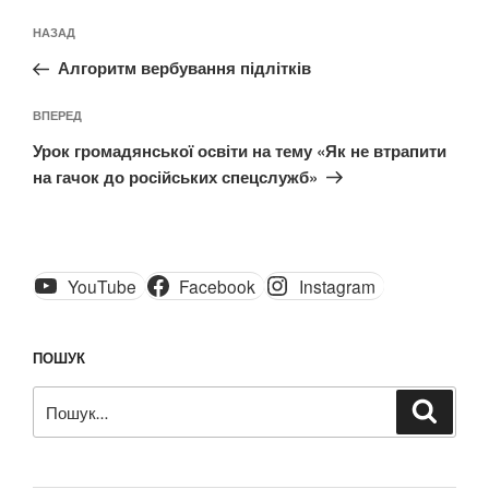
Навігація
Попередній
НАЗАД
записів
запис:
Алгоритм вербування підлітків
Наступний
ВПЕРЕД
запис
Урок громадянської освіти на тему «Як не втрапити
на гачок до російських спецслужб»
YouTube
Facebook
Instagram
ПОШУК
Пошук
Шукат
за
запитом: