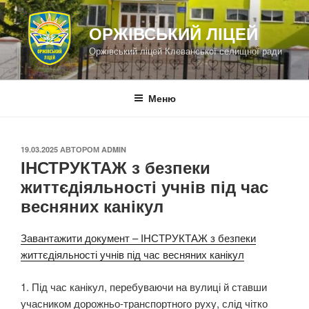
Перейти
до
ОРЖІВСЬКИЙ ЛІЦЕЙ
вмісту
Оржівський ліцей Клеванської селищної ради
Меню
ОПУБЛІКОВАНО
19.03.2025
АВТОРОМ
ADMIN
ІНСТРУКТАЖ з безпеки
життєдіяльності учнів під час
весняних канікул
Завантажити документ – ІНСТРУКТАЖ з безпеки
життєдіяльності учнів під час весняних канікул
1. Під час канікул, перебуваючи на вулиці й ставши
учасником дорожньо-транспортного руху, слід чітко