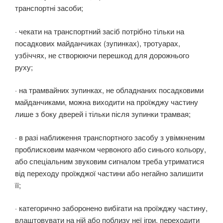
транспортні засоби;
· чекати на транспортний засіб потрібно тільки на
посадкових майданчиках (зупинках), тротуарах,
узбіччях, не створюючи перешкод для дорожнього
руху;
· на трамвайних зупинках, не обладнаних посадковими
майданчиками, можна виходити на проїжджу частину
лише з боку дверей і тільки після зупинки трамвая;
· в разі наближення транспортного засобу з увімкненим
проблисковим маячком червоного або синього кольору,
або спеціальним звуковим сигналом треба утриматися
від переходу проїжджої частини або негайно залишити
її;
· категорично заборонено вибігати на проїжджу частину,
влаштовувати на ній або поблизу неї ігри, переходити