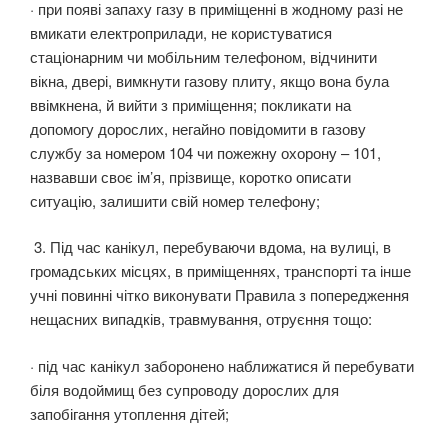
· при появі запаху газу в приміщенні в жодному разі не
вмикати електроприлади, не користуватися
стаціонарним чи мобільним телефоном, відчинити
вікна, двері, вимкнути газову плиту, якщо вона була
ввімкнена, й вийти з приміщення; покликати на
допомогу дорослих, негайно повідомити в газову
службу за номером 104 чи пожежну охорону – 101,
назвавши своє ім’я, прізвище, коротко описати
ситуацію, залишити свій номер телефону;
3. Під час канікул, перебуваючи вдома, на вулиці, в
громадських місцях, в приміщеннях, транспорті та інше
учні повинні чітко виконувати Правила з попередження
нещасних випадків, травмування, отруєння тощо:
· під час канікул заборонено наближатися й перебувати
біля водоймищ без супроводу дорослих для
запобігання утоплення дітей;