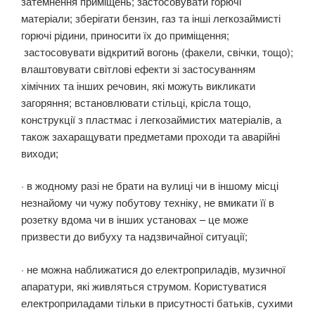
затемнення приміщень; застосовувати горючі
матеріали; зберігати бензин, газ та інші легкозаймисті
горючі рідини, приносити їх до приміщення;
застосовувати відкритий вогонь (факели, свічки, тощо);
влаштовувати світлові ефекти зі застосуванням
хімічних та інших речовин, які можуть викликати
загоряння; встановлювати стільці, крісла тощо,
конструкції з пластмас і легкозаймистих матеріалів, а
також захаращувати предметами проходи та аварійні
виходи;
· в жодному разі не брати на вулиці чи в іншому місці
незнайому чи чужу побутову техніку, не вмикати її в
розетку вдома чи в інших установах – це може
призвести до вибуху та надзвичайної ситуації;
· не можна наближатися до електроприладів, музичної
апаратури, які живляться струмом. Користуватися
електроприладами тільки в присутності батьків, сухими