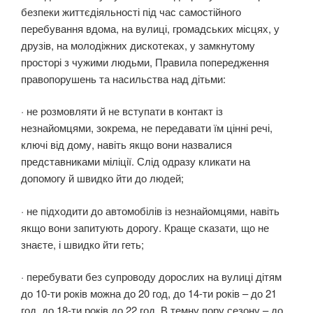
безпеки життєдіяльності під час самостійного
перебування вдома, на вулиці, громадських місцях, у
друзів, на молодіжних дискотеках, у замкнутому
просторі з чужими людьми, Правила попередження
правопорушень та насильства над дітьми:
· не розмовляти й не вступати в контакт із
незнайомцями, зокрема, не передавати їм цінні речі,
ключі від дому, навіть якщо вони назвалися
представниками міліції. Слід одразу кликати на
допомогу й швидко йти до людей;
· не підходити до автомобілів із незнайомцями, навіть
якщо вони запитують дорогу. Краще сказати, що не
знаєте, і швидко йти геть;
· перебувати без супроводу дорослих на вулиці дітям
до 10-ти років можна до 20 год, до 14-ти років – до 21
год, до 18-ти років до 22 год. В темну пору сезону – до