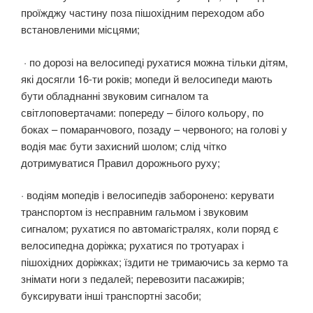
проїжджу частину поза пішохідним переходом або
встановленими місцями;
· по дорозі на велосипеді рухатися можна тільки дітям,
які досягли 16-ти років; мопеди й велосипеди мають
бути обладнанні звуковим сигналом та
світлоповертачами: попереду – білого кольору, по
боках – помаранчового, позаду – червоного; на голові у
водія має бути захисний шолом; слід чітко
дотримуватися Правил дорожнього руху;
· водіям мопедів і велосипедів заборонено: керувати
транспортом із несправним гальмом і звуковим
сигналом; рухатися по автомагістралях, коли поряд є
велосипедна доріжка; рухатися по тротуарах і
пішохідних доріжках; їздити не тримаючись за кермо та
знімати ноги з педалей; перевозити пасажирів;
буксирувати інші транспортні засоби;