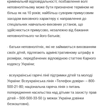
кримінальній відповідальності; позбавлення волі
неповнолітньому може бути призначене терміном не
більш як на 10 років; найбільш суворим примусовим
заходом виховного характеру є направлення до
спеціальних навчально-виховних установ, що
здійснюється примусово, незалежно від бажання
неповнолітнього чи його батьків;
· батьки неповнолітніх, які не займаються вихованням
своїх дітей, підлягають адміністративному штрафу в
розмірах, передбачених відповідною статтею Карного
кодексу України;
· всеукраїнські гарячі лінії підтримки дітей та молоді
України: Всеукраїнська лінія «Телефон довіри» – 800-
500-21-80; національна гаряча лінія з питань
попередження насильства над дітьми та захисту прав
дітей – 500-500-33-50 (у межах України дзвінки
безкоштовні).