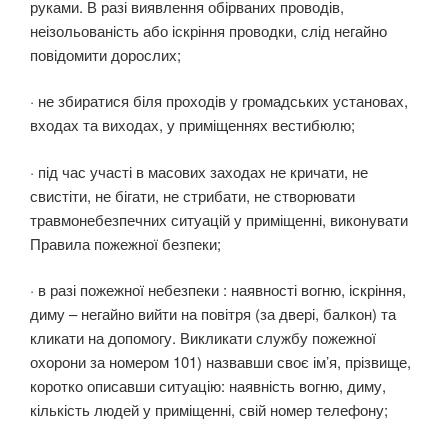
руками. В разі виявлення обірваних проводів,
неізольованість або іскріння проводки, слід негайно
повідомити дорослих;
· не збиратися біля проходів у громадських установах,
входах та виходах, у приміщеннях вестибюлю;
· під час участі в масових заходах не кричати, не
свистіти, не бігати, не стрибати, не створювати
травмонебезпечних ситуацій у приміщенні, виконувати
Правила пожежної безпеки;
· в разі пожежної небезпеки : наявності вогню, іскріння,
диму – негайно вийти на повітря (за двері, балкон) та
кликати на допомогу. Викликати службу пожежної
охорони за номером 101) назвавши своє ім’я, прізвище,
коротко описавши ситуацію: наявність вогню, диму,
кількість людей у приміщенні, свій номер телефону;