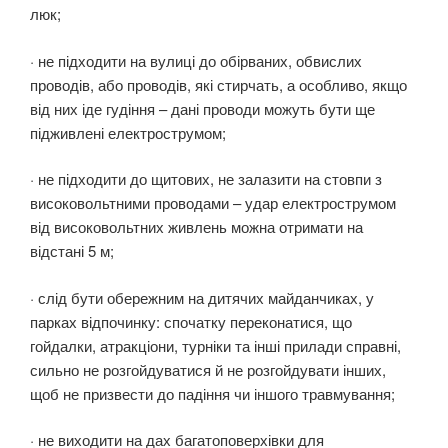
люк;
· не підходити на вулиці до обірваних, обвислих
проводів, або проводів, які стирчать, а особливо, якщо
від них іде гудіння – дані проводи можуть бути ще
підживлені електрострумом;
· не підходити до щитових, не залазити на стовпи з
високовольтними проводами – удар електрострумом
від високовольтних живлень можна отримати на
відстані 5 м;
· слід бути обережним на дитячих майданчиках, у
парках відпочинку: спочатку переконатися, що
гойдалки, атракціони, турніки та інші прилади справні,
сильно не розгойдуватися й не розгойдувати інших,
щоб не призвести до падіння чи іншого травмування;
· не виходити на дах багатоповерхівки для