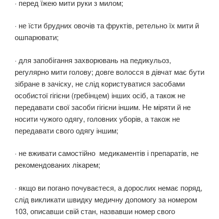
· перед їжею мити руки з милом;
· не їсти брудних овочів та фруктів, ретельно їх мити й
ошпарювати;
· для запобігання захворювань на педикульоз,
регулярно мити голову; довге волосся в дівчат має бути
зібране в зачіску, не слід користуватися засобами
особистої гігієни (гребінцем) інших осіб, а також не
передавати свої засоби гігієни іншим. Не міряти й не
носити чужого одягу, головних уборів, а також не
передавати свого одягу іншим;
· не вживати самостійно медикаментів і препаратів, не
рекомендованих лікарем;
· якщо ви погано почуваєтеся, а дорослих немає поряд,
слід викликати швидку медичну допомогу за номером
103, описавши свій стан, назвавши номер свого