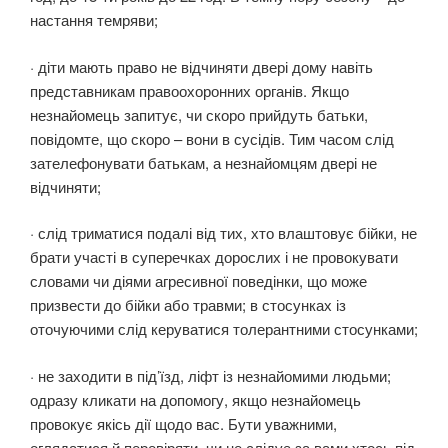
настання темряви;
· діти мають право не відчиняти двері дому навіть
представникам правоохоронних органів. Якщо
незнайомець запитує, чи скоро прийдуть батьки,
повідомте, що скоро – вони в сусідів. Тим часом слід
зателефонувати батькам, а незнайомцям двері не
відчиняти;
· слід триматися подалі від тих, хто влаштовує бійки, не
брати участі в суперечках дорослих і не провокувати
словами чи діями агресивної поведінки, що може
призвести до бійки або травми; в стосунках із
оточуючими слід керуватися толерантними стосунками;
· не заходити в під’їзд, ліфт із незнайомими людьми;
одразу кликати на допомогу, якщо незнайомець
провокує якісь дії щодо вас. Бути уважними,
оглядатися й перевіряти, чи не слідує за вами хтось під