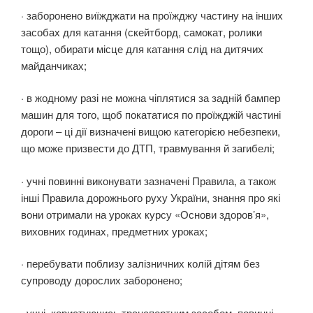
· заборонено виїжджати на проїжджу частину на інших
засобах для катання (скейтборд, самокат, ролики
тощо), обирати місце для катання слід на дитячих
майданчиках;
· в жодному разі не можна чіплятися за задній бампер
машин для того, щоб покататися по проїжджій частині
дороги – ці дії визначені вищою категорією небезпеки,
що може призвести до ДТП, травмування й загибелі;
· учні повинні виконувати зазначені Правила, а також
інші Правила дорожнього руху України, знання про які
вони отримали на уроках курсу «Основи здоров’я»,
виховних годинах, предметних уроках;
· перебувати поблизу залізничних колій дітям без
супроводу дорослих заборонено;
· учні, користуючись транспортним засобом, повинні