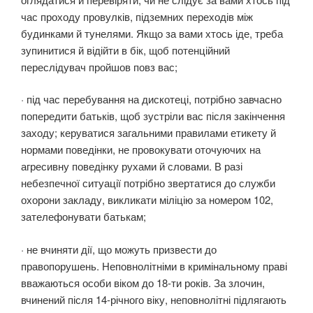
час проходу провулків, підземних переходів між
будинками й тунелями. Якщо за вами хтось іде, треба
зупинитися й відійти в бік, щоб потенційний
переслідувач пройшов повз вас;
· під час перебування на дискотеці, потрібно завчасно
попередити батьків, щоб зустріли вас після закінчення
заходу; керуватися загальними правилами етикету й
нормами поведінки, не провокувати оточуючих на
агресивну поведінку рухами й словами. В разі
небезпечної ситуації потрібно звертатися до служби
охорони закладу, викликати міліцію за номером 102,
зателефонувати батькам;
· не вчиняти дії, що можуть призвести до
правопорушень. Неповнолітніми в кримінальному праві
вважаються особи віком до 18-ти років. За злочин,
вчинений після 14-річного віку, неповнолітні підлягають