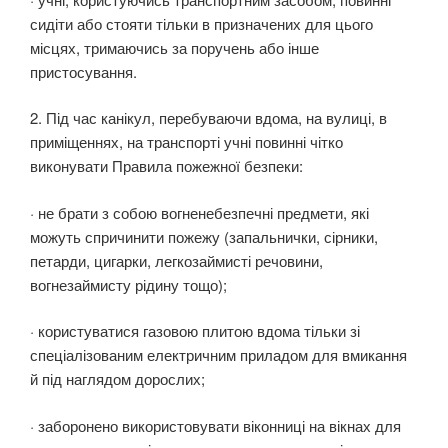
сидіти або стояти тільки в призначених для цього
місцях, тримаючись за поручень або інше
пристосування.
2. Під час канікул, перебуваючи вдома, на вулиці, в
приміщеннях, на транспорті учні повинні чітко
виконувати Правила пожежної безпеки:
· не брати з собою вогненебезпечні предмети, які
можуть спричинити пожежу (запальнички, сірники,
петарди, цигарки, легкозаймисті речовини,
вогнезаймисту рідину тощо);
· користуватися газовою плитою вдома тільки зі
спеціалізованим електричним приладом для вмикання
й під наглядом дорослих;
· заборонено використовувати віконниці на вікнах для