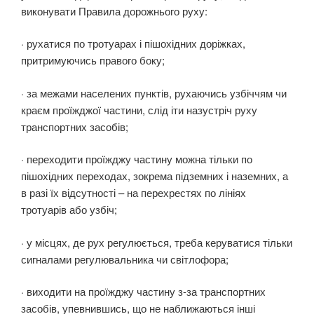
виконувати Правила дорожнього руху:
· рухатися по тротуарах і пішохідних доріжках,
притримуючись правого боку;
· за межами населених пунктів, рухаючись узбіччям чи
краєм проїжджої частини, слід іти назустріч руху
транспортних засобів;
· переходити проїжджу частину можна тільки по
пішохідних переходах, зокрема підземних і наземних, а
в разі їх відсутності – на перехрестях по лініях
тротуарів або узбіч;
· у місцях, де рух регулюється, треба керуватися тільки
сигналами регулювальника чи світлофора;
· виходити на проїжджу частину з-за транспортних
засобів, упевнившись, що не наближаються інші