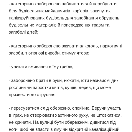
· категорично заборонено наближатися й перебувати
біля будівельних майданчиків, кар’єрів, закинутих
напівзруйнованих будівель для запобігання обрушень
будівельних матеріалів й попередження травм та
загибелі дітей;
· категорично заборонено вживати алкоголь, наркотичні
засоби, тютюнові вироби, стимулятори;
· уникати вживання в їжу грибів;
· заборонено брати в руки, нюхати, їсти незнайомі дикі
рослини чи паростки квітів, кущів, дерев, що може
призвести до отруєння;
· пересуватися слід обережно, спокійно. Беручи участь
в іграх, не створювати хаотичного руху, не штовхатися,
не кричати. На вулиці бути обережним, дивитися під
ноги, щоб не впасти в яму чи відкритий каналізаційний