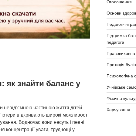
Оголошення
Основи здоров
Педагогічні ра
Підтримка бать
педагога
Правовиховна
Протидія булін
Психологічна 
: як знайти баланс у
Учнівське сам
Фізична культу
ли невід’ємною частиною життя дітей.
Харчування
’ютери відкривають широкі можливості
кування. Водночас вони несуть і певні
я концентрації уваги, труднощі у