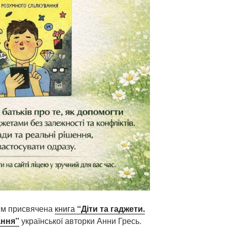
ям присвячена
книга
“Діти та гаджети.
ання”
української авторки Анни Гресь.