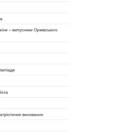
та
аїни – випусники Оржівського
імпіади
бота
атріотичне виховання