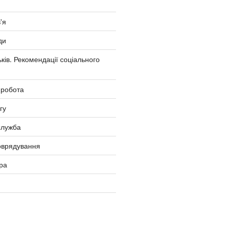
'я
ди
ків. Рекомендації соціального
 робота
гу
служба
оврядування
ра