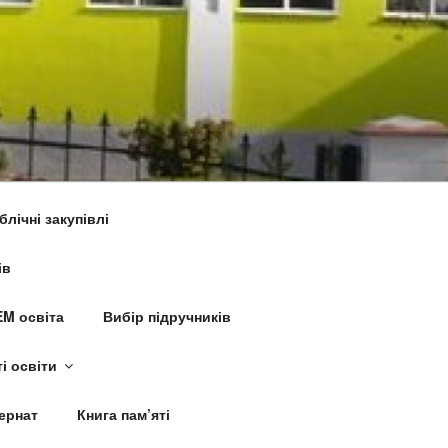
блічні закупівлі
ів
M освіта
Вибір підручників
і освіти
ернат
Книга пам’яті