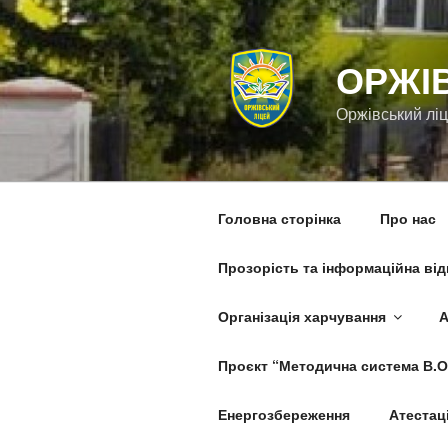
Перейти
до
вмісту
ОРЖІ
Оржівський лі
Головна сторінка
Про нас
Прозорість та інформаційна від
Організація харчування
А
Проєкт “Методична система В.О
Енергозбереження
Атестаці