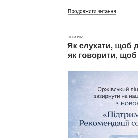
“
Продовжити читання
Діти
та
ОПУБЛІКОВАНО
01.03.2026
гаджети:
Як слухати, щоб д
як
як говорити, щоб
знайти
баланс
у
цифрово
світі”