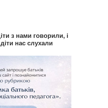
іти з нами говорили, і
 діти нас слухали
му