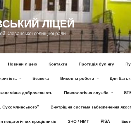
ВСЬКИЙ ЛІЦЕЙ
цей Клеванської селищної ради
Новини ліцею
Контакти
Протидія булінгу
Пу
критість
Безпека
Виховна робота
Для батьк
кадемічна доброчесність
Психологічна служба
STE
. Сухомлинського”
Внутрішня система забезпечення якост
я педагогічних працівників
ЗНО / НМТ
PISA
Екст