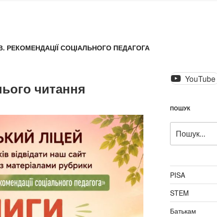
В. РЕКОМЕНДАЦІЇ СОЦІАЛЬНОГО ПЕДАГОГА
YouTube
нього читання
ПОШУК
Пошук
за
запитом:
PISA
STEM
Батькам