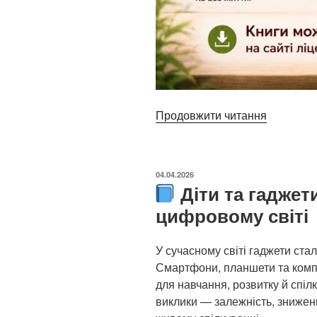
”
Продовжити читання
Книги
для
ОПУБЛІКОВАНО
04.04.2026
літнього
Діти та гаджети
читання”
цифровому світі
У сучасному світі гаджети ста
Смартфони, планшети та комп
для навчання, розвитку й спіл
виклики — залежність, зниженн