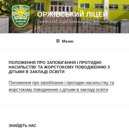
Перейти
до
ОРЖІВСЬКИЙ ЛІЦЕЙ
вмісту
Оржівський ліцей Клеванської селищної ради
Меню
ПОЛОЖЕННЯ ПРО ЗАПОБІГАННЯ І ПРОТИДІЮ
НАСИЛЬСТВУ ТА ЖОРСТОКОМУ ПОВОДЖЕННЮ З
ДІТЬМИ В ЗАКЛАДІ ОСВІТИ
Положення про запобігання і протидію насильству та
жорстокому поводженню з дітьми в закладі освіти
ЗНАЙДІТЬ НАС