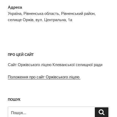
Адреса
Україна, Рівненська область, Рівненський район,
селище Оржів, вул. Центральна, 1а
ПРО ЦЕЙ САЙТ
Сайт Оржівського ліцею Клеванської селищної ради
Положення про сайт Оржівського ліцею
ПОШУК
Пошук
Шукат
за