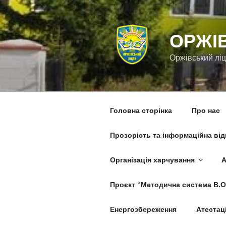
Перейти
до
вмісту
ОРЖІ
Оржівський лі
Головна сторінка
Про нас
Прозорість та інформаційна від
Організація харчування
А
Проєкт “Методична система В.О
Енергозбереження
Атестаці