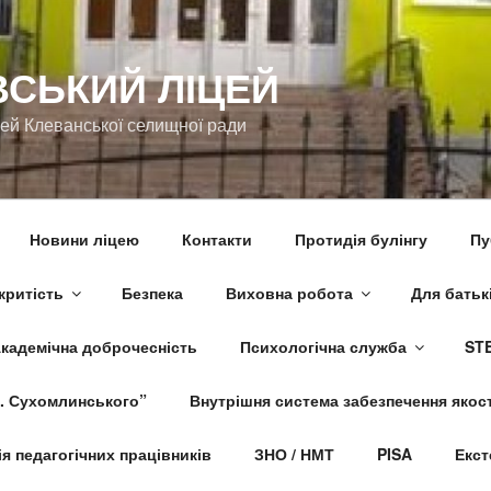
ВСЬКИЙ ЛІЦЕЙ
цей Клеванської селищної ради
Новини ліцею
Контакти
Протидія булінгу
Пу
критість
Безпека
Виховна робота
Для батьк
кадемічна доброчесність
Психологічна служба
STE
. Сухомлинського”
Внутрішня система забезпечення якост
я педагогічних працівників
ЗНО / НМТ
PISA
Екст