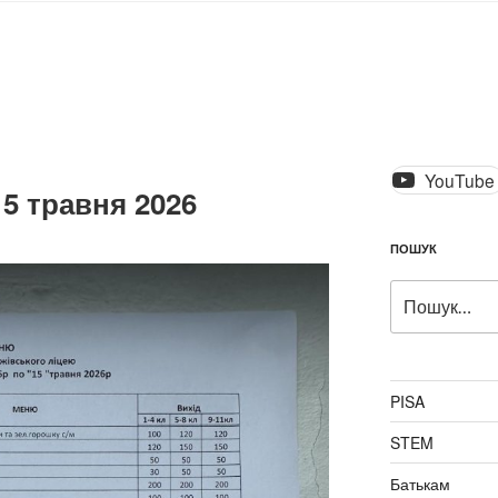
YouTube
15 травня 2026
ПОШУК
Пошук
за
запитом:
PISA
STEM
Батькам