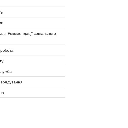
'я
ди
ків. Рекомендації соціального
 робота
гу
служба
оврядування
ра