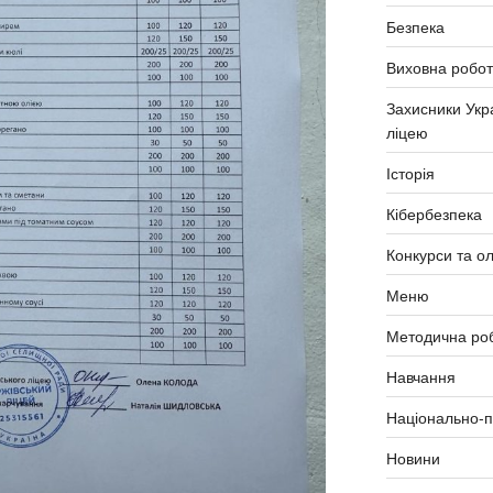
Безпека
Виховна робо
Захисники Укр
ліцею
Історія
Кібербезпека
Конкурси та ол
Меню
Методична ро
Навчання
Національно-п
Новини