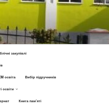
блічні закупівлі
ів
M освіта
Вибір підручників
і освіти
ернат
Книга пам’яті