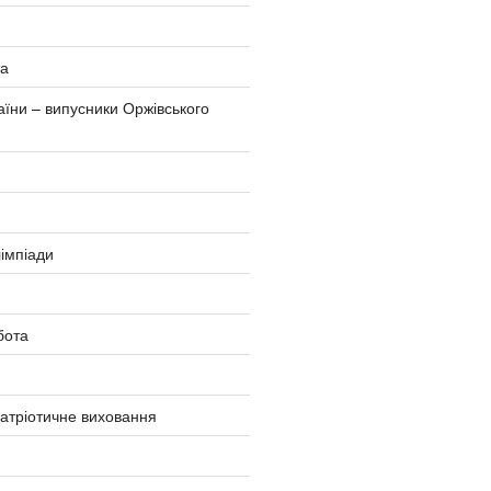
та
аїни – випусники Оржівського
імпіади
бота
атріотичне виховання