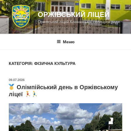
Перейти
до
ОРЖІВСЬКИЙ ЛІЦЕЙ
вмісту
Оржівський ліцей Клеванської селищної ради
Меню
КАТЕГОРІЯ:
ФІЗИЧНА КУЛЬТУРА
ОПУБЛІКОВАНО
09.07.2026
Олімпійський день в Оржівському
ліцеї