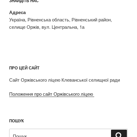
ЗНАЙДІТЬ НАС
Адреса
Україна, Рівненська область, Рівненський район,
селище Оржів, вул. Центральна, 1а
ПРО ЦЕЙ САЙТ
Сайт Оржівського ліцею Клеванської селищної ради
Положення про сайт Оржівського ліцею
ПОШУК
Пошук
Шукат