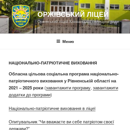
Перейти
до
ОРЖІВСЬКИЙ ЛІЦЕЙ
вмісту
Оржівський ліцей Клеванської селищної ради
Меню
НАЦІОНАЛЬНО-ПАТРІОТИЧНЕ ВИХОВАННЯ
Обласна цільова соціальна програма національно-
патріотичного виховання у Рівненській області на
2021 – 2025 роки
(
завантажити програму
,
завантажити
додатки до програми
)
Національно-патріотичне виховання в ліцеї
Опитувальник “Чи вважаєте ви себе патріотом своєї
держави?”