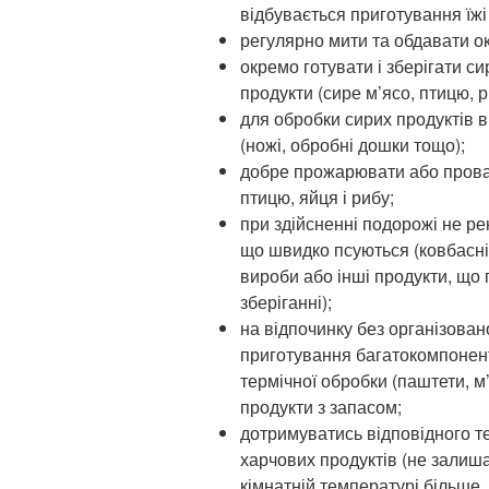
відбувається приготування їжі
регулярно мити та обдавати о
окремо готувати і зберігати си
продукти (сире м’ясо, птицю, р
для обробки сирих продуктів 
(ножі, обробні дошки тощо);
добре прожарювати або прова
птицю, яйця і рибу;
при здійсненні подорожі не р
що швидко псуються (ковбасні,
вироби або інші продукти, що
зберіганні);
на відпочинку без організова
приготування багатокомпонент
термічної обробки (паштети, м
продукти з запасом;
дотримуватись відповідного т
харчових продуктів (не залиша
кімнатній температурі більше, 