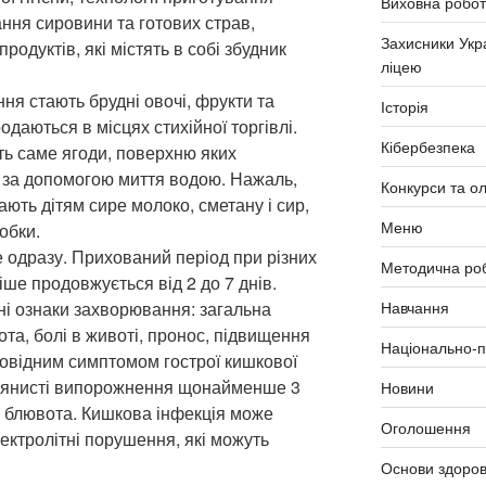
Виховна робо
ання сировини та готових страв,
Захисники Укр
одуктів, які містять в собі збудник
ліцею
я стають брудні овочі, фрукти та
Історія
одаються в місцях стихійної торгівлі.
Кібербезпека
ь саме ягоди, поверхню яких
 за допомогою миття водою. Нажаль,
Конкурси та ол
ають дітям сире молоко, сметану і сир,
Меню
обки.
одразу. Прихований період при різних
Методична ро
ше продовжується від 2 до 7 днів.
і ознаки захворювання: загальна
Навчання
ота, болі в животі, пронос, підвищення
Національно-п
ровідним симптомом гострої кишкової
 водянисті випорожнення щонайменше 3
Новини
та блювота. Кишкова інфекція може
Оголошення
ектролітні порушення, які можуть
Основи здоров