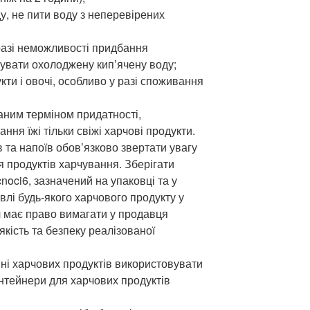
у, не пити воду з неперевірених
разі неможливості придбання
увати охолоджену кип’ячену воду;
ти і овочі, особливо у разі споживання
аним терміном придатності,
ння їжі тільки свіжі харчові продукти.
в та напоїв обов’язково звертати увагу
я продуктів харчування. Зберігати
noci6, зазначений на упаковці та у
влі будь-якого харчового продукту у
 має право вимагати у продавця
кість та безпеку реалізованої
нні харчових продуктів використовувати
онтейнери для харчових продуктів