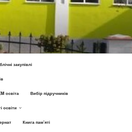
блічні закупівлі
ів
M освіта
Вибір підручників
і освіти
ернат
Книга пам’яті