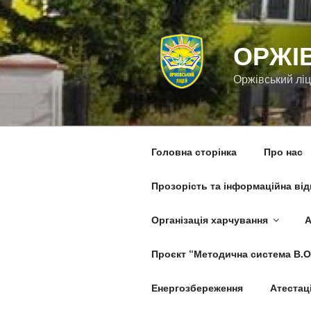
Перейти
до
вмісту
ОРЖІ
Оржівський лі
Головна сторінка
Про нас
Прозорість та інформаційна від
Організація харчування
А
Проєкт “Методична система В.О
Енергозбереження
Атестаці