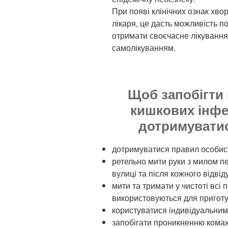
При появі клінічних ознак хво
лікаря, це дасть можливість п
отримати своєчасне лікування:
самолікуванням.
Щоб запобігти
кишкових інфе
дотримуватис
дотримуватися правил особисто
ретельно мити руки з милом п
вулиці та після кожного відві
мити та тримати у чистоті всі 
використовуються для приготу
користуватися індивідуальним
запобігати проникненню комах