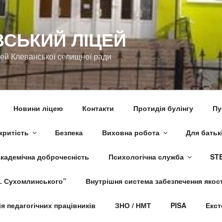
ВСЬКИЙ ЛІЦЕЙ
цей Клеванської селищної ради
Новини ліцею
Контакти
Протидія булінгу
Пу
критість
Безпека
Виховна робота
Для батьк
кадемічна доброчесність
Психологічна служба
STE
. Сухомлинського”
Внутрішня система забезпечення якост
я педагогічних працівників
ЗНО / НМТ
PISA
Екст