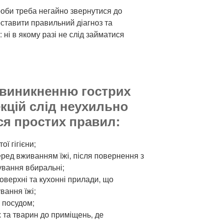
роби треба негайно звернутися до
оставити правильний діагноз та
 ні в якому разі не слід займатися
 виникненню гострих
кцій слід неухильно
я простих правил:
ї гігієни;
еред вживанням їжі, після повернення з
дування вбиральні;
поверхні та кухонні прилади, що
вання їжі;
 посудом;
 та тварин до приміщень, де