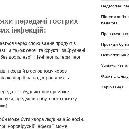
Педагогічні ра
Підтримка бать
яхи передачі гострих
педагога
их інфекцій:
Правовиховна
ається через споживання продуктів
Протидія булін
ави, а також овочі та фрукти, забруднені
Психологічна 
без достатньої гігієнічної та термічної
Учнівське сам
ів інфекцій в основному через
Фізична культу
лідок аварій на водопровідних та
Харчування
ередачі – збудник інфекції може
і руки, предмети побутового вжитку
ки).
би може бути хвора людина або носій.
при норовірусній інфекції, може