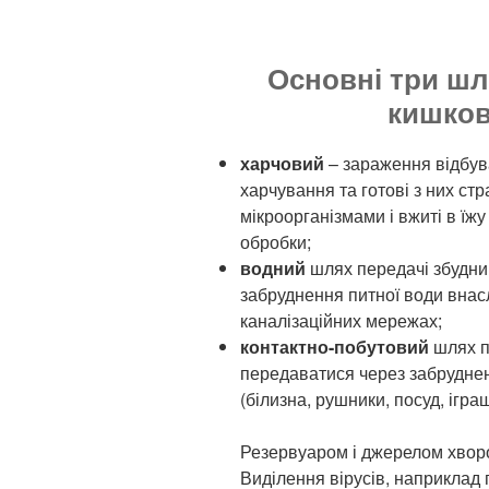
Основні три шл
кишков
харчовий
– зараження відбув
харчування та готові з них стр
мікроорганізмами і вжиті в їжу 
обробки;
водний
шлях передачі збудник
забруднення питної води внас
каналізаційних мережах;
контактно-побутовий
шлях п
передаватися через забруднен
(білизна, рушники, посуд, іграш
Резервуаром і джерелом хворо
Виділення вірусів, наприклад 