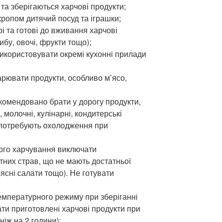
 та зберігаються харчові продукти;
кропом дитячий посуд та іграшки;
рі та готові до вживання харчові
ибу, овочі, фрукти тощо);
використовувати окремі кухонні прилади
рювати продукти, особливо м’ясо,
екомендовано брати у дорогу продукти,
 молочні, кулінарні, кондитерські
 потребують охолодження при
ного харчування виключати
них страв, що не мають достатньої
’ясні салати тощо). Не готувати
емпературного режиму при зберіганні
ти приготовлені харчові продукти при
ніж на 2 години);