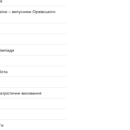
та
аїни – випусники Оржівського
імпіади
бота
атріотичне виховання
'я