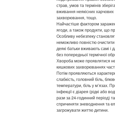
страв, умов та термінів зберіг
вживання неякісних харчових пр
захворювання, тощо.
Найчастіше фактором зараженн
ягоди, а також продукти, що пр
Особливу небезпеку становлят
неможливо повністю очистити
деякі батьки вживають самі і д
без попередньої термічної обр
Хвороба може проявлятися не 
кишкових захворюваннях часті
Потім проявляються характерн
слабкість, головний біль, блюв
температури, біль у м’язах. П
інфекції є діарея (рідкі або
рази за 24-годинний період) 
спричиняти зневоднення та ел
загрожувати життю дитини.