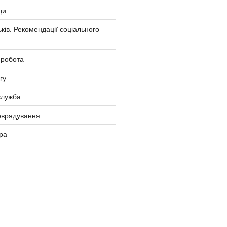
ди
ків. Рекомендації соціального
 робота
гу
служба
оврядування
ра