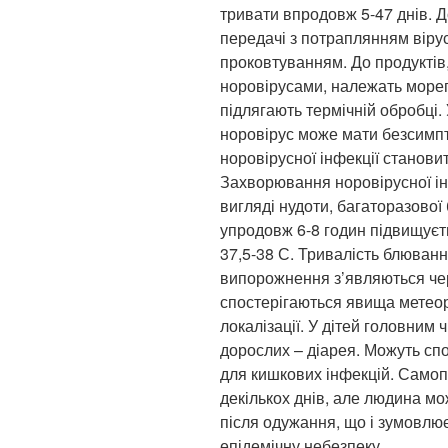
тривати впродовж 5-47 днів. 
передачі з потраплянням віру
проковтуванням. До продуктів
норовірусами, належать морепр
підлягають термічній обробці
норовірус може мати безсимпт
норовірусної інфекції становит
Захворювання норовірусної інф
вигляді нудоти, багаторазової 
упродовж 6-8 годин підвищуєт
37,5-38 С. Тривалість блювання
випорожнення з’являються чер
спостерігаються явища метеори
локалізації. У дітей головним
дорослих – діарея. Можуть спо
для кишкових інфекцій. Самоп
декількох днів, але людина мо
після одужання, що і зумовлю
епідемічну небезпеку.