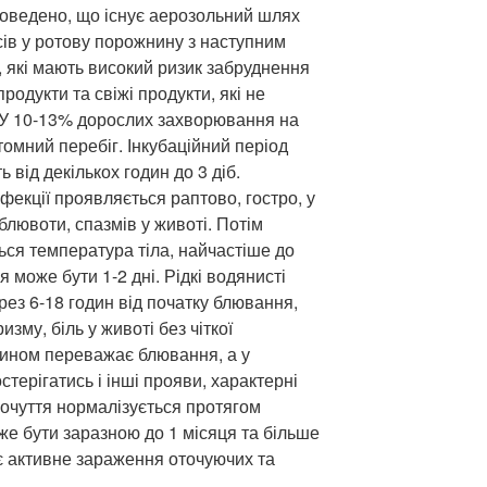
Доведено, що існує аерозольний шлях
сів у ротову порожнину з наступним
, які мають високий ризик забруднення
одукти та свіжі продукти, які не
. У 10-13% дорослих захворювання на
омний перебіг. Інкубаційний період
ь від декількох годин до 3 діб.
екції проявляється раптово, гостро, у
блювоти, спазмів у животі. Потім
ься температура тіла, найчастіше до
 може бути 1-2 дні. Рідкі водянисті
ез 6-18 годин від початку блювання,
зму, біль у животі без чіткої
 чином переважає блювання, а у
стерігатись і інші прояви, характерні
очуття нормалізується протягом
же бути заразною до 1 місяця та більше
є активне зараження оточуючих та