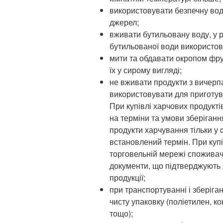
використовувати безпечну вод
джерел;
вживати бутильовану воду, у 
бутильованої води використов
мити та обдавати окропом фрук
їх у сирому вигляді;
не вживати продукти з вичерп
використовувати для приготува
При купівлі харчових продукті
на терміни та умови зберіганн
продукти харчування тільки у c
встановлений термін. При купі
торговельній мережі споживач
документи, що підтверджують я
продукції;
при транспортуванні і зберіга
чисту упаковку (поліетилен, к
тощо);