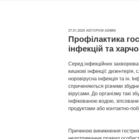
ОПУБЛІКОВАНО
27.01.2025
АВТОРОМ
ADMIN
Профілактика го
інфекцій та харч
Серед інфекційних захворюван
кишкові інфекції: дизентерія, 
норовірусна інфекція та ін. Ін
спричиняються різними збудни
вірусами. До організму такі з
інфікованою водою, зіпсован
продуктами або контактно-поб
Причиною виникнення гострих
недотримання правил особистої