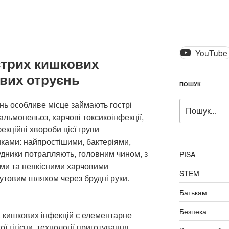
YouTube
стрих кишкових
ових отруєнь
ПОШУК
Пошук
ь особливе місце займають гострі
за
сальмонельоз, харчові токсикоінфекції,
запитом:
фекційні хвороби цієї групи
ками: найпростішими, бактеріями,
будники потрапляють, головним чином, з
PISA
ими та неякісними харчовими
STEM
утовим шляхом через брудні руки.
Батькам
Безпека
 кишкових інфекцій є елементарне
 гігієни, технології приготування