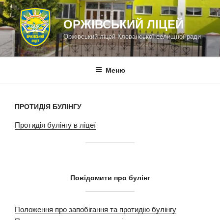
Перейти
до
ОРЖІВСЬКИЙ ЛІЦЕЙ
вмісту
Оржівський ліцей Клеванської селищної ради
Меню
ПРОТИДІЯ БУЛІНГУ
Протидія булінгу в ліцеї
Повідомити про булінг
Положення про запобігання та протидію булінгу