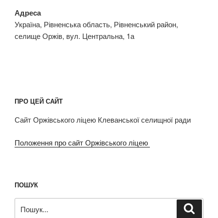
Адреса
Україна, Рівненська область, Рівненський район,
селище Оржів, вул. Центральна, 1а
ПРО ЦЕЙ САЙТ
Сайт Оржівського ліцею Клеванської селищної ради
Положення про сайт Оржівського ліцею
ПОШУК
Пошук
Шукат
за